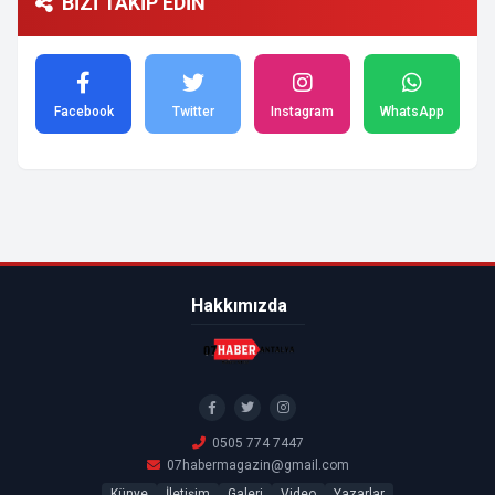
BİZİ TAKİP EDİN
Facebook
Twitter
Instagram
WhatsApp
Hakkımızda
0505 774 7447
07habermagazin@gmail.com
Künye
İletişim
Galeri
Video
Yazarlar