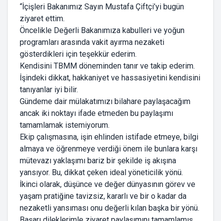
“İçişleri Bakanımız Sayın Mustafa Çiftçi’yi bugün
ziyaret ettim.
Öncelikle Değerli Bakanımıza kabulleri ve yoğun
programları arasında vakit ayırma nezaketi
gösterdikleri için teşekkür ederim.
Kendisini TBMM döneminden tanır ve takip ederim.
İşindeki dikkat, hakkaniyet ve hassasiyetini kendisini
tanıyanlar iyi bilir.
Gündeme dair mülakatımızı bilahare paylaşacağım
ancak iki noktayı ifade etmeden bu paylaşımı
tamamlamak istemiyorum.
Ekip çalışmasına, işin ehlinden istifade etmeye, bilgi
almaya ve öğrenmeye verdiği önem ile bunlara karşı
mütevazı yaklaşımı bariz bir şekilde iş akışına
yansıyor. Bu, dikkat çeken ideal yöneticilik yönü.
İkinci olarak, düşünce ve değer dünyasının görev ve
yaşam pratiğine tavizsiz, kararlı ve bir o kadar da
nezaketli yansıması onu değerli kılan başka bir yönü.
Başarı dileklerimle ziyaret paylaşımını tamamlamış