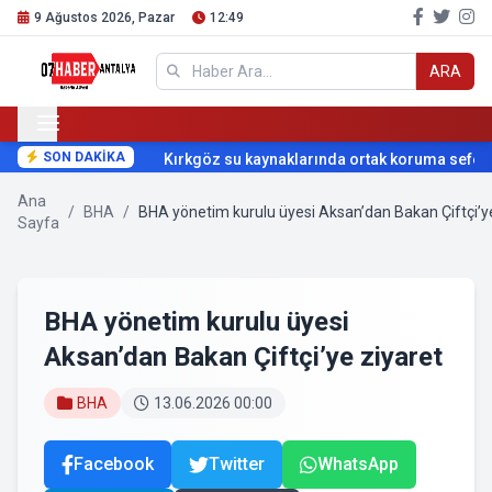
9 Ağustos 2026, Pazar
12:49
ARA
SON DAKİKA
Kırkgöz su kaynaklarında ortak koruma seferbe
Ana
/
BHA
/
BHA yönetim kurulu üyesi Aksan’dan Bakan Çiftçi’y
Sayfa
BHA yönetim kurulu üyesi
Aksan’dan Bakan Çiftçi’ye ziyaret
BHA
13.06.2026 00:00
Facebook
Twitter
WhatsApp