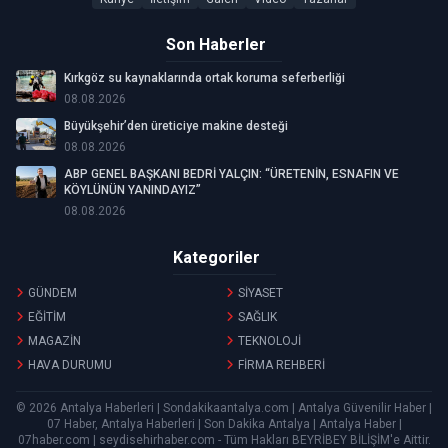
Son Haberler
Kırkgöz su kaynaklarında ortak koruma seferberliği
08.08.2026
Büyükşehir’den üreticiye makine desteği
08.08.2026
ABP GENEL BAŞKANI BEDRİ YALÇIN: “ÜRETENİN, ESNAFIN VE
KÖYLÜNÜN YANINDAYIZ”
08.08.2026
Kategoriler
GÜNDEM
SİYASET
EĞİTİM
SAĞLIK
MAGAZİN
TEKNOLOJİ
HAVA DURUMU
FİRMA REHBERİ
© 2026 Antalya Haberleri | Sondakikaantalya.com | Antalya Güvenilir Haber |
07 Haber, Antalya Haberleri | Son Dakika Antalya | Antalya Haber |
07haber.com | seydisehirhaber.com - Tüm Hakları
BEYRİBEY BİLİŞİM
'e Aittir.