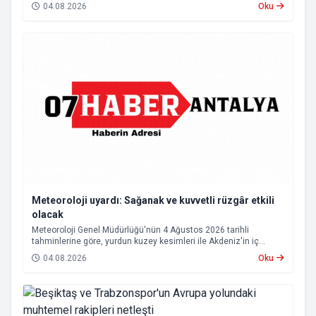
Hizmet vurgusu yapan Coşkun, “AK Partili olmak, bu ülkenin her
04.08.2026
Oku
metrekaresine sevdalı olmaktır” dedi.
Meteoroloji uyardı: Sağanak ve kuvvetli rüzgâr etkili
olacak
Meteoroloji Genel Müdürlüğü'nün 4 Ağustos 2026 tarihli
tahminlerine göre, yurdun kuzey kesimleri ile Akdeniz'in iç
bölgelerinde yer yer sağanak ve gök gürültülü sağanak yağış
04.08.2026
Oku
bekleniyor.