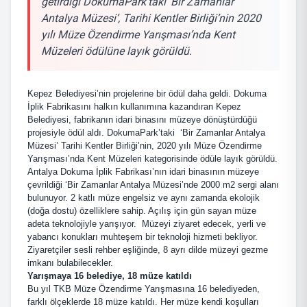
getirdiği DokumaPark’taki ‘Bir Zamanlar
Antalya Müzesi’, Tarihi Kentler Birliği’nin 2020
yılı Müze Özendirme Yarışması’nda Kent
Müzeleri ödülüne layık görüldü.
Kepez Belediyesi’nin projelerine bir ödül daha geldi. Dokuma
İplik Fabrikasını halkın kullanımına kazandıran Kepez
Belediyesi, fabrikanın idari binasını müzeye dönüştürdüğü
projesiyle ödül aldı. DokumaPark’taki ‘Bir Zamanlar Antalya
Müzesi’ Tarihi Kentler Birliği’nin, 2020 yılı Müze Özendirme
Yarışması’nda Kent Müzeleri kategorisinde ödüle layık görüldü.
Antalya Dokuma İplik Fabrikası’nın idari binasının müzeye
çevrildiği ‘Bir Zamanlar Antalya Müzesi’nde 2000 m2 sergi alanı
bulunuyor. 2 katlı müze engelsiz ve aynı zamanda ekolojik
(doğa dostu) özelliklere sahip. Açılış için gün sayan müze
adeta teknolojiyle yarışıyor. Müzeyi ziyaret edecek, yerli ve
yabancı konukları muhteşem bir teknoloji hizmeti bekliyor.
Ziyaretçiler sesli rehber eşliğinde, 8 ayrı dilde müzeyi gezme
imkanı bulabilecekler.
Yarışmaya 16 belediye, 18 müze katıldı
Bu yıl TKB Müze Özendirme Yarışmasına 16 belediyeden,
farklı ölçeklerde 18 müze katıldı. Her müze kendi koşulları