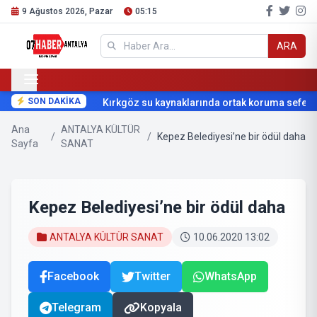
9 Ağustos 2026, Pazar
05:15
ARA
SON DAKİKA
Kırkgöz su kaynaklarında ortak koruma seferberl
Ana
ANTALYA KÜLTÜR
/
/
Kepez Belediyesi’ne bir ödül daha
Sayfa
SANAT
Kepez Belediyesi’ne bir ödül daha
ANTALYA KÜLTÜR SANAT
10.06.2020 13:02
Facebook
Twitter
WhatsApp
Telegram
Kopyala