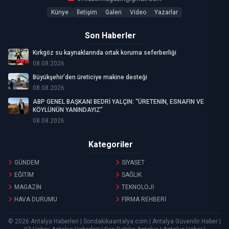
Künye
İletişim
Galeri
Video
Yazarlar
Son Haberler
Kırkgöz su kaynaklarında ortak koruma seferberliği
08.08.2026
Büyükşehir’den üreticiye makine desteği
08.08.2026
ABP GENEL BAŞKANI BEDRİ YALÇIN: “ÜRETENİN, ESNAFIN VE
KÖYLÜNÜN YANINDAYIZ”
08.08.2026
Kategoriler
GÜNDEM
SİYASET
EĞİTİM
SAĞLIK
MAGAZİN
TEKNOLOJİ
HAVA DURUMU
FİRMA REHBERİ
© 2026 Antalya Haberleri | Sondakikaantalya.com | Antalya Güvenilir Haber |