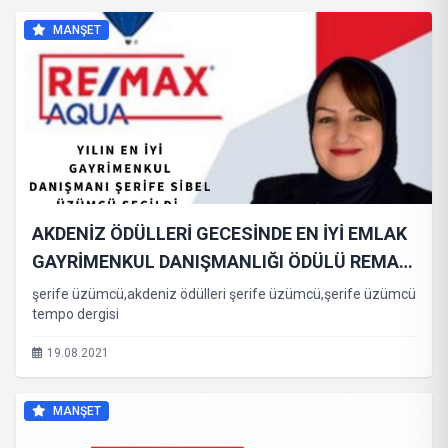
MANŞET
AKDENİZ ÖDÜLLERİ GECESİNDE EN İYİ EMLAK
GAYRİMENKUL DANIŞMANLIĞI ÖDÜLÜ REMAX
AQUA KONYAALTI/ANTALYA ŞERİFE SİBEL
şerife üzümcü,akdeniz ödülleri şerife üzümcü,şerife üzümcü
tempo dergisi
ÜZÜMCÜ’YE VERİLDİ
19.08.2021
MANŞET