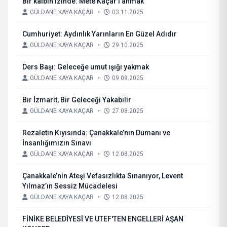
Bir kalbin izinde: Mete Kaçar’ı anmak
GÜLDANE KAYA KAÇAR
•
03.11.2025
Cumhuriyet: Aydınlık Yarınların En Güzel Adıdır
GÜLDANE KAYA KAÇAR
•
29.10.2025
Ders Başı: Geleceğe umut ışığı yakmak
GÜLDANE KAYA KAÇAR
•
09.09.2025
Bir İzmarit, Bir Geleceği Yakabilir
GÜLDANE KAYA KAÇAR
•
27.08.2025
Rezaletin Kıyısında: Çanakkale’nin Dumanı ve
İnsanlığımızın Sınavı
GÜLDANE KAYA KAÇAR
•
12.08.2025
Çanakkale’nin Ateşi Vefasızlıkta Sınanıyor, Levent
Yılmaz’ın Sessiz Mücadelesi
GÜLDANE KAYA KAÇAR
•
12.08.2025
FİNİKE BELEDİYESİ VE UTEF'TEN ENGELLERİ AŞAN