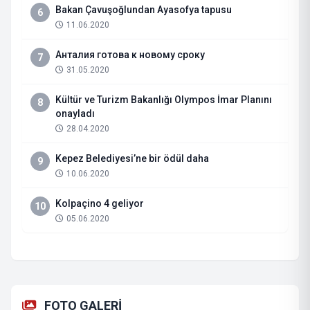
Bakan Çavuşoğlundan Ayasofya tapusu
6
11.06.2020
Анталия готова к новому сроку
7
31.05.2020
Kültür ve Turizm Bakanlığı Olympos İmar Planını
8
onayladı
28.04.2020
Kepez Belediyesi’ne bir ödül daha
9
10.06.2020
Kolpaçino 4 geliyor
10
05.06.2020
FOTO GALERİ