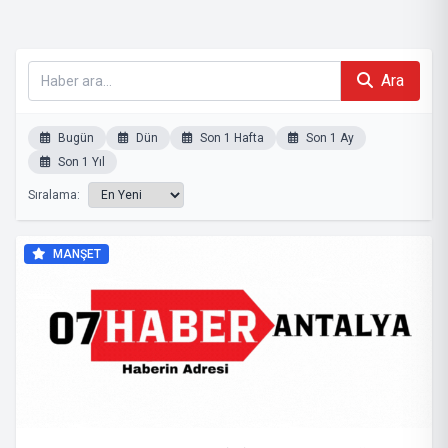
Ara
Bugün
Dün
Son 1 Hafta
Son 1 Ay
Son 1 Yıl
Sıralama:
MANŞET