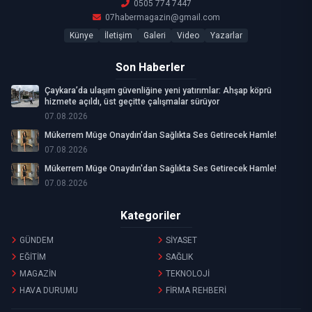
0505 774 7447
07habermagazin@gmail.com
Künye
İletişim
Galeri
Video
Yazarlar
Son Haberler
Çaykara’da ulaşım güvenliğine yeni yatırımlar: Ahşap köprü
hizmete açıldı, üst geçitte çalışmalar sürüyor
07.08.2026
Mükerrem Müge Onaydın'dan Sağlıkta Ses Getirecek Hamle!
07.08.2026
Mükerrem Müge Onaydın'dan Sağlıkta Ses Getirecek Hamle!
07.08.2026
Kategoriler
GÜNDEM
SİYASET
EĞİTİM
SAĞLIK
MAGAZİN
TEKNOLOJİ
HAVA DURUMU
FİRMA REHBERİ