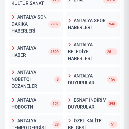
273
15910
KÜLTÜR SANAT
ANTALYA SON
ANTALYA SPOR
DAKİKA
2907
946
HABERLERİ
HABERLERİ
ANTALYA
ANTALYA
BELEDİYE
1809
2811
HABER
HABERLERİ
ANTALYA
ANTALYA
NÖBETÇİ
3
156
DUYURULAR
ECZANELER
ANTALYA
ESNAF İNDİRİM
101
398
НОВОСТИ
DUYURULARI
ANTALYA
ÖZEL KALİTE
28
51
TEMPO DERGİSİ
BELGESİ