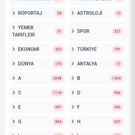
RÖPORTAJ
ASTROLOJİ
58
13
YEMEK
SPOR
51
327
TARİFLERİ
EKONOMİ
TÜRKİYE
353
791
DÜNYA
ANTALYA
170
17
A
B
2698
1204
C
D
1118
906
E
F
997
395
G
H
884
637