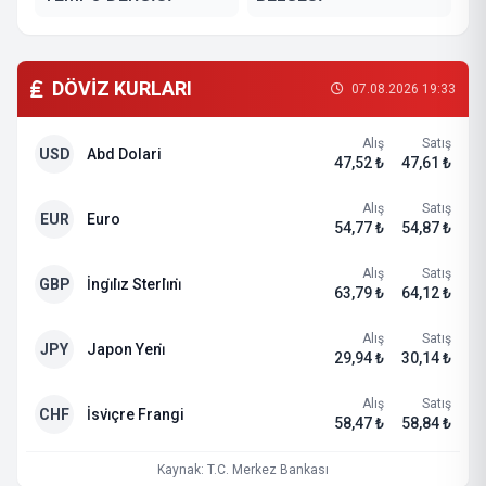
DÖVİZ KURLARI
07.08.2026 19:33
Alış
Satış
USD
Abd Dolari
47,52 ₺
47,61 ₺
Alış
Satış
EUR
Euro
54,77 ₺
54,87 ₺
Alış
Satış
GBP
İngi̇li̇z Sterli̇ni̇
63,79 ₺
64,12 ₺
Alış
Satış
JPY
Japon Yeni̇
29,94 ₺
30,14 ₺
Alış
Satış
CHF
İsvi̇çre Frangi
58,47 ₺
58,84 ₺
Kaynak: T.C. Merkez Bankası