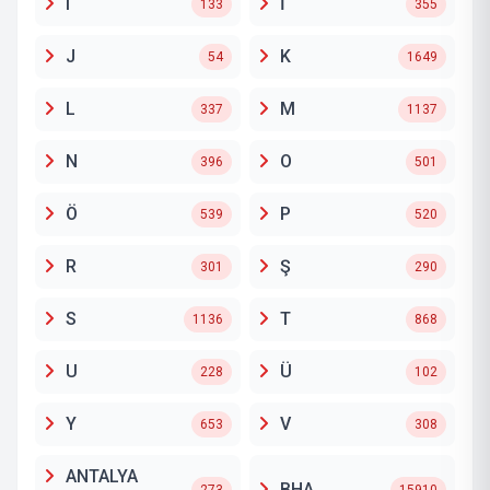
I
İ
133
355
J
K
54
1649
L
M
337
1137
N
O
396
501
Ö
P
539
520
R
Ş
301
290
S
T
1136
868
U
Ü
228
102
Y
V
653
308
ANTALYA
BHA