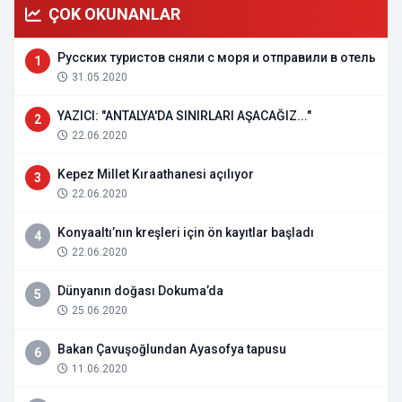
ÇOK OKUNANLAR
Русских туристов сняли с моря и отправили в отель
1
31.05.2020
YAZICI: "ANTALYA'DA SINIRLARI AŞACAĞIZ..."
2
22.06.2020
Kepez Millet Kıraathanesi açılıyor
3
22.06.2020
Konyaaltı’nın kreşleri için ön kayıtlar başladı
4
22.06.2020
Dünyanın doğası Dokuma’da
5
25.06.2020
Bakan Çavuşoğlundan Ayasofya tapusu
6
11.06.2020