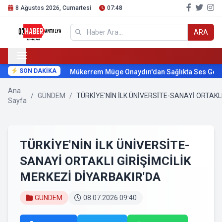
8 Ağustos 2026, Cumartesi
07:48
ARA
SON DAKİKA
Mükerrem Müge Onaydın'dan Sağlıkta Ses Getirece
Ana
/
GÜNDEM
/
TÜRKİYE'NİN İLK ÜNİVERSİTE-SANAYİ ORTAKL
Sayfa
TÜRKİYE'NİN İLK ÜNİVERSİTE-
SANAYİ ORTAKLI GİRİŞİMCİLİK
MERKEZİ DİYARBAKIR'DA
GÜNDEM
08.07.2026 09:40