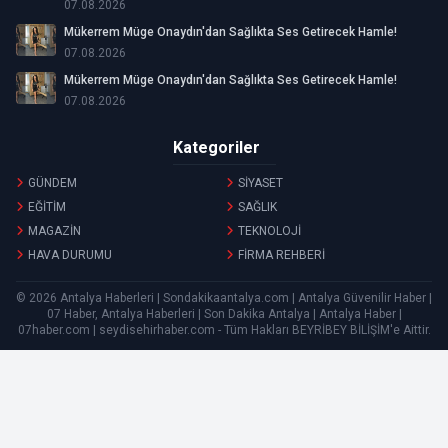
07.08.2026
Mükerrem Müge Onaydın'dan Sağlıkta Ses Getirecek Hamle!
07.08.2026
Mükerrem Müge Onaydın'dan Sağlıkta Ses Getirecek Hamle!
07.08.2026
Kategoriler
GÜNDEM
SİYASET
EĞİTİM
SAĞLIK
MAGAZİN
TEKNOLOJİ
HAVA DURUMU
FİRMA REHBERİ
© 2026 Antalya Haberleri | Sondakikaantalya.com | Antalya Güvenilir Haber |
07 Haber, Antalya Haberleri | Son Dakika Antalya | Antalya Haber |
07haber.com | seydisehirhaber.com - Tüm Hakları
BEYRİBEY BİLİŞİM
'e Aittir.