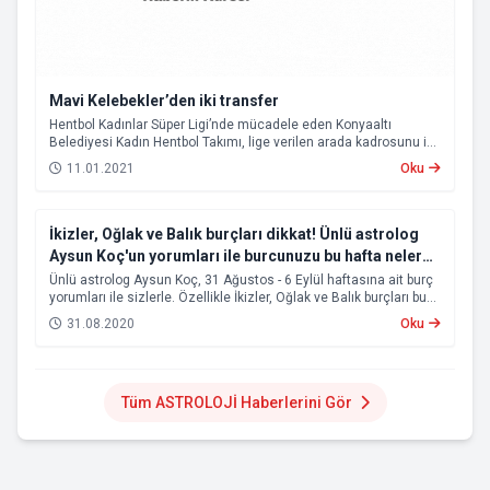
Mavi Kelebekler’den iki transfer
Hentbol Kadınlar Süper Ligi’nde mücadele eden Konyaaltı
Belediyesi Kadın Hentbol Takımı, lige verilen arada kadrosunu iki
yeni transferle güçlendirdi.
11.01.2021
Oku
İkizler, Oğlak ve Balık burçları dikkat! Ünlü astrolog
Aysun Koç'un yorumları ile burcunuzu bu hafta neler
bekliyor?
Ünlü astrolog Aysun Koç, 31 Ağustos - 6 Eylül haftasına ait burç
yorumları ile sizlerle. Özellikle İkizler, Oğlak ve Balık burçları bu
hafta vereceği kararları iki kere düşünmeli.
31.08.2020
Oku
Tüm ASTROLOJİ Haberlerini Gör