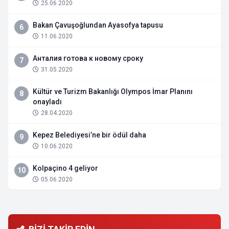
25.06.2020
Bakan Çavuşoğlundan Ayasofya tapusu
6
11.06.2020
Анталия готова к новому сроку
7
31.05.2020
Kültür ve Turizm Bakanlığı Olympos İmar Planını
8
onayladı
28.04.2020
Kepez Belediyesi’ne bir ödül daha
9
10.06.2020
Kolpaçino 4 geliyor
10
05.06.2020