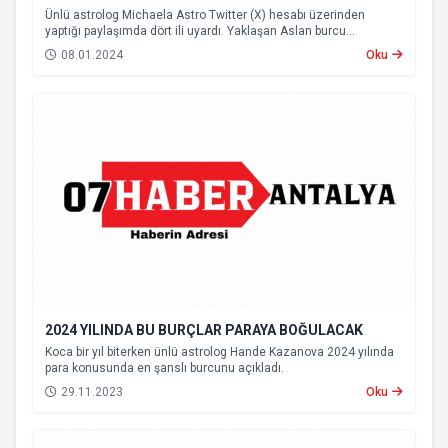
Ünlü astrolog Michaela Astro Twitter (X) hesabı üzerinden
yaptığı paylaşımda dört ili uyardı. Yaklaşan Aslan burcu
dolunayının bu bölgelerde depremi tetiklediğini söyledi.
08.01.2024
Oku
2024 YILINDA BU BURÇLAR PARAYA BOĞULACAK
Koca bir yıl biterken ünlü astrolog Hande Kazanova 2024 yılında
para konusunda en şanslı burcunu açıkladı.
29.11.2023
Oku