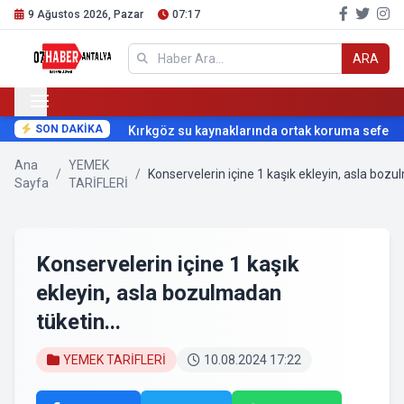
9 Ağustos 2026, Pazar
07:17
ARA
SON DAKİKA
Kırkgöz su kaynaklarında ortak koruma seferberl
Ana
YEMEK
/
/
Konservelerin içine 1 kaşık ekleyin, asla bozu
Sayfa
TARİFLERİ
Konservelerin içine 1 kaşık
ekleyin, asla bozulmadan
tüketin...
YEMEK TARİFLERİ
10.08.2024 17:22