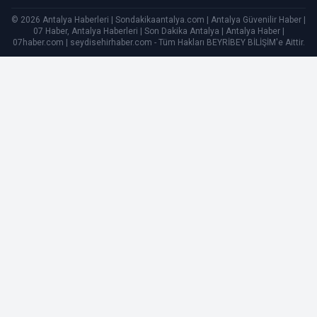
© 2026 Antalya Haberleri | Sondakikaantalya.com | Antalya Güvenilir Haber |
07 Haber, Antalya Haberleri | Son Dakika Antalya | Antalya Haber |
07haber.com | seydisehirhaber.com - Tüm Hakları
BEYRİBEY BİLİŞİM
'e Aittir.