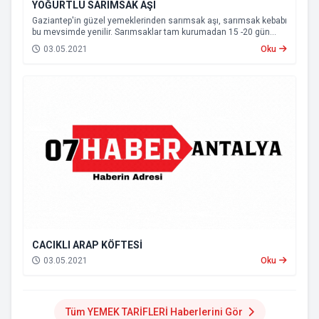
YOĞURTLU SARIMSAK AŞI
Gaziantep'in güzel yemeklerinden sarımsak aşı, sarımsak kebabı
bu mevsimde yenilir. Sarımsaklar tam kurumadan 15 -20 gün
daha bu lezzetleri tadabilirsiniz. Gaziantep'in her yemeği ayrı bir
03.05.2021
Oku
lezzet ve sağlık deposudu
CACIKLI ARAP KÖFTESİ
03.05.2021
Oku
Tüm YEMEK TARİFLERİ Haberlerini Gör