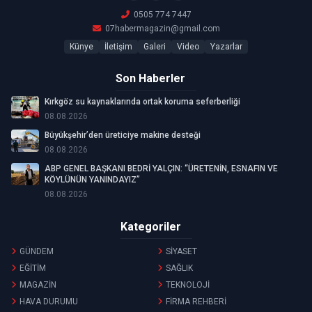
0505 774 7447
07habermagazin@gmail.com
Künye
İletişim
Galeri
Video
Yazarlar
Son Haberler
Kırkgöz su kaynaklarında ortak koruma seferberliği
08.08.2026
Büyükşehir’den üreticiye makine desteği
08.08.2026
ABP GENEL BAŞKANI BEDRİ YALÇIN: “ÜRETENİN, ESNAFIN VE
KÖYLÜNÜN YANINDAYIZ”
08.08.2026
Kategoriler
GÜNDEM
SİYASET
EĞİTİM
SAĞLIK
MAGAZİN
TEKNOLOJİ
HAVA DURUMU
FİRMA REHBERİ