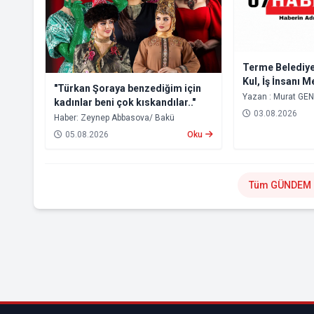
Terme Belediye
Kul, İş İnsanı M
"Türkan Şoraya benzediğim için
Hışmına Uğrad
Yazan : Murat GE
kadınlar beni çok kıskandılar.."
03.08.2026
Haber: Zeynep Abbasova/ Bakü
05.08.2026
Oku
Tüm GÜNDEM H