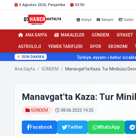
6 Ağustos 2026, Perşembe
03:50
Künye
İletişim
Galeri
ANA SAYFA
MAKALELER
GÜNDEM
SİYASET
ASTROLOJİ
YEMEK TARİFLERİ
SPOR
EKONOMİ
SON DAKİKA
Türkiye, eyyam-ı bahur sıcaklarının etkisi
Ana Sayfa
/
GÜNDEM
/
Manavgat’ta Kaza: Tur Minibüsü Devri
Manavgat’ta Kaza: Tur Mini
GÜNDEM
08.06.2025 14:25
Facebook
Twitter
WhatsApp