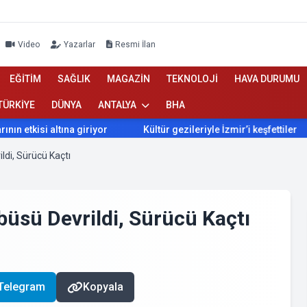
Video
Yazarlar
Resmi İlan
EĞİTİM
SAĞLIK
MAGAZİN
TEKNOLOJİ
HAVA DURUMU
TÜRKİYE
DÜNYA
ANTALYA
BHA
 altına giriyor
Kültür gezileriyle İzmir’i keşfettiler
İzmi
ldi, Sürücü Kaçtı
büsü Devrildi, Sürücü Kaçtı
Telegram
Kopyala