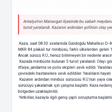
Antalya’nın Manavgat ilçesinde bu sabah meydana g
turist yaralandı. Kazanın ardından şoförün olay yeri
Kaza, saat 08.30 sıralarında Gündoğdu Mahallesi D-40
MKR 84 plakalı tur minibüsü, farklı ülkelerden gelen 
Ancak sürücü R.Ü., henüz bilinmeyen bir nedenle aracın
Kazada minibüste bulunan 5 turist yaralandı. Olayı gö
itfaiye, jandarma ve polis ekipleri sevk edildi. Yaralıl
çevredeki hastanelere sevk edildiler. Yaralıların hayati
Kazanın ardından minibüs sürücüsü R.Ü.’nün yaya olarak
sürücüyü yakalamak için çalışma başlattı. Kaza nedeniy
bölgeden uzaklaştırıldı.
Yetkililer, kazayla ilgili geniş çaplı soruşturma başlatıl