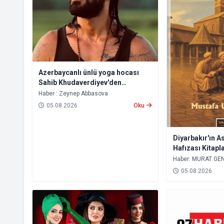
Azerbaycanlı ünlü yoga hocası
Sahib Khudaverdiyev'den
Okuyucular İçin İçsel Bir Yolculuk
Haber : Zeynep Abbasova
05.08.2026
Oku
Diyarbakır'ın As
Hafızası Kitapl
Haber: MURAT GE
05.08.2026