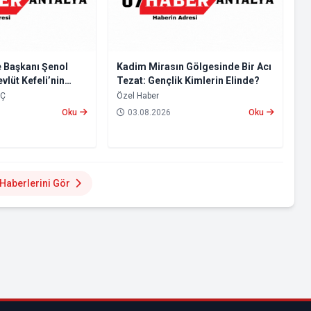
 Başkanı Şenol
Kadim Mirasın Gölgesinde Bir Acı
evlüt Kefeli’nin
Tezat: Gençlik Kimlerin Elinde?
ı
NÇ
​Özel Haber
Oku
03.08.2026
Oku
aberlerini Gör