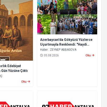
Azerbaycan'da Gökyüzü Yüzlerce
Uçurtmayla Renklendi: "Haydi
Dost Olalım" Uçurtma Festivali
Haber : ZEYNEP ABBASOVA
Büyük İlgi Gördü
05.08.2026
Oku
ırlık Edebiyat
a Gün Yüzüne Çıktı
NÇ
Oku