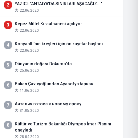
YAZICI: "ANTALYA'DA SINIRLARI AŞACAĞIZ..."
2
22.06.2020
Kepez Millet Kıraathanesi açılıyor
3
22.06.2020
Konyaaltı’nın kreşleri için ön kayıtlar başladı
4
22.06.2020
Dünyanın doğası Dokuma’da
5
25.06.2020
Bakan Çavuşoğlundan Ayasofya tapusu
6
11.06.2020
Анталия готова к новому сроку
7
31.05.2020
Kültür ve Turizm Bakanlığı Olympos İmar Planını
8
onayladı
28.04.2020