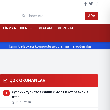
ARA
FİRMA REHBERİ
REKLAM
RÖPORTAJ
r’de Bokaşi kompostu uygulamasına yoğun ilgi
Beydağ’ın yıll
ÇOK OKUNANLAR
Русских туристов сняли с моря и отправили в
1
отель
31.05.2020