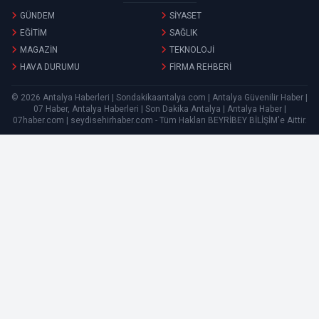
GÜNDEM
SİYASET
EĞİTİM
SAĞLIK
MAGAZİN
TEKNOLOJİ
HAVA DURUMU
FİRMA REHBERİ
© 2026 Antalya Haberleri | Sondakikaantalya.com | Antalya Güvenilir Haber |
07 Haber, Antalya Haberleri | Son Dakika Antalya | Antalya Haber |
07haber.com | seydisehirhaber.com - Tüm Hakları
BEYRİBEY BİLİŞİM
'e Aittir.