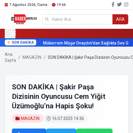
7 Ağustos 2026, Cuma
19:46
ARA
SON DAKİKA
Mükerrem Müge Onaydın'dan Sağlıkta Ses Getire
Ana
/
MAGAZİN
/
SON DAKİKA | Şakir Paşa Dizisinin Oyuncusu 
Sayfa
SON DAKİKA | Şakir Paşa
Dizisinin Oyuncusu Cem Yiğit
Üzümoğlu’na Hapis Şoku!
MAGAZİN
16.07.2025 14:36