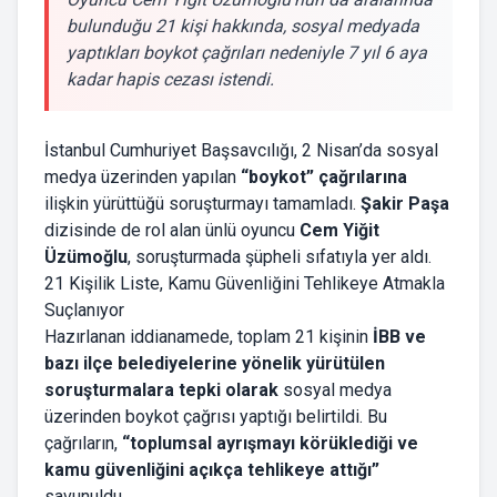
bulunduğu 21 kişi hakkında, sosyal medyada
yaptıkları boykot çağrıları nedeniyle 7 yıl 6 aya
kadar hapis cezası istendi.
İstanbul Cumhuriyet Başsavcılığı, 2 Nisan’da sosyal
medya üzerinden yapılan
“boykot” çağrılarına
ilişkin yürüttüğü soruşturmayı tamamladı.
Şakir Paşa
dizisinde de rol alan ünlü oyuncu
Cem Yiğit
Üzümoğlu
, soruşturmada şüpheli sıfatıyla yer aldı.
21 Kişilik Liste, Kamu Güvenliğini Tehlikeye Atmakla
Suçlanıyor
Hazırlanan iddianamede, toplam 21 kişinin
İBB ve
bazı ilçe belediyelerine yönelik yürütülen
soruşturmalara tepki olarak
sosyal medya
üzerinden boykot çağrısı yaptığı belirtildi. Bu
çağrıların,
“toplumsal ayrışmayı körüklediği ve
kamu güvenliğini açıkça tehlikeye attığı”
savunuldu.