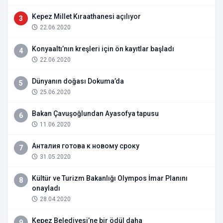
Kepez Millet Kıraathanesi açılıyor
3
22.06.2020
Konyaaltı’nın kreşleri için ön kayıtlar başladı
4
22.06.2020
Dünyanın doğası Dokuma’da
5
25.06.2020
Bakan Çavuşoğlundan Ayasofya tapusu
6
11.06.2020
Анталия готова к новому сроку
7
31.05.2020
Kültür ve Turizm Bakanlığı Olympos İmar Planını
8
onayladı
28.04.2020
Kepez Belediyesi’ne bir ödül daha
9