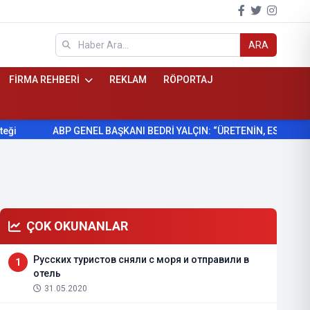
ARA
FİRMA REHBERİ
REKLAM
RÖPORTAJ
ABP GENEL BAŞKANI BEDRİ YALÇIN: “ÜRETENİN, ESNAFIN VE KÖY
ÇOK OKUNANLAR
Русских туристов сняли с моря и отправили в
1
отель
31.05.2020