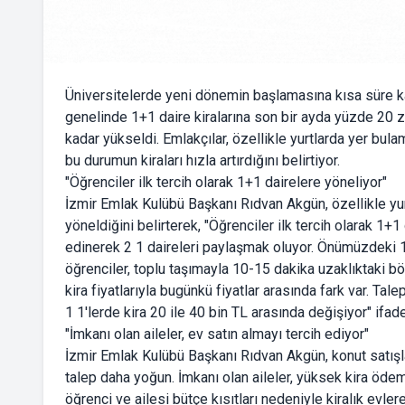
Üniversitelerde yeni dönemin başlamasına kısa süre kala
genelinde 1+1 daire kiralarına son bir ayda yüzde 20 zam
kadar yükseldi. Emlakçılar, özellikle yurtlarda yer bula
bu durumun kiraları hızla artırdığını belirtiyor.
"Öğrenciler ilk tercih olarak 1+1 dairelere yöneliyor"
İzmir Emlak Kulübü Başkanı Rıdvan Akgün, özellikle yur
yöneldiğini belirterek, "Öğrenciler ilk tercih olarak 1+
edinerek 2 1 daireleri paylaşmak oluyor. Önümüzdeki 
öğrenciler, toplu taşımayla 10-15 dakika uzaklıktaki bö
kira fiyatlarıyla bugünkü fiyatlar arasında fark var. Tale
1 1'lerde kira 20 ile 40 bin TL arasında değişiyor" ifadel
"İmkanı olan aileler, ev satın almayı tercih ediyor"
İzmir Emlak Kulübü Başkanı Rıdvan Akgün, konut satışla
talep daha yoğun. İmkanı olan aileler, yüksek kira öde
öğrenci ve ailesi bütçe kısıtları nedeniyle kiralık evl