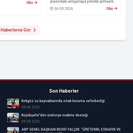
kıt fiyatlarına
arasındaki anlaşmaya yönelik iyimserlik,
Oku
ediyor. Bu kapsamda,
altın fiyatlarında yukarı yönlü hareketi
06.05.2026
Oku
 benzin ve otogaz
beraberinde getirdi.
bir düzenlemeye
Haberlerini Gör
Son Haberler
Kırkgöz su kaynaklarında ortak koruma seferberliği
08.08.2026
Büyükşehir’den üreticiye makine desteği
08.08.2026
ABP GENEL BAŞKANI BEDRİ YALÇIN: “ÜRETENİN, ESNAFIN VE