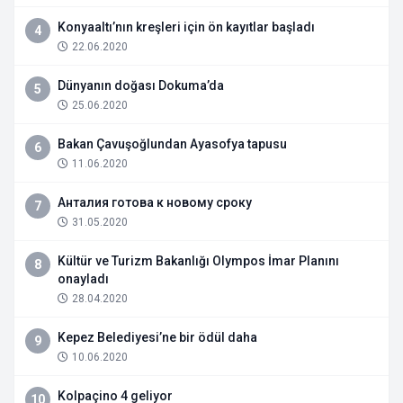
Konyaaltı’nın kreşleri için ön kayıtlar başladı
4
22.06.2020
Dünyanın doğası Dokuma’da
5
25.06.2020
Bakan Çavuşoğlundan Ayasofya tapusu
6
11.06.2020
Анталия готова к новому сроку
7
31.05.2020
Kültür ve Turizm Bakanlığı Olympos İmar Planını
8
onayladı
28.04.2020
Kepez Belediyesi’ne bir ödül daha
9
10.06.2020
Kolpaçino 4 geliyor
10