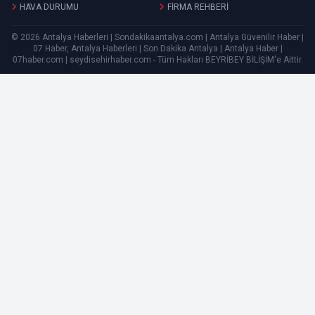
HAVA DURUMU
FİRMA REHBERİ
© 2026 Antalya Haberleri | Sondakikaantalya.com | Antalya Güvenilir Haber |
07 Haber, Antalya Haberleri | Son Dakika Antalya | Antalya Haber |
07haber.com | seydisehirhaber.com - Tüm Hakları
BEYRİBEY BİLİŞİM
'e Aittir.