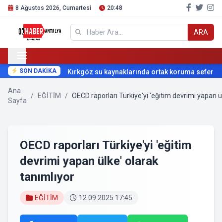
8 Ağustos 2026, Cumartesi
20:48
ARA
SON DAKİKA
Kırkgöz su kaynaklarında ortak koruma seferberliğ
Ana
/
EĞİTİM
/
OECD raporları Türkiye'yi 'eğitim devrimi yapan ü
Sayfa
OECD raporları Türkiye'yi 'eğitim
devrimi yapan ülke' olarak
tanımlıyor
EĞİTİM
12.09.2025 17:45