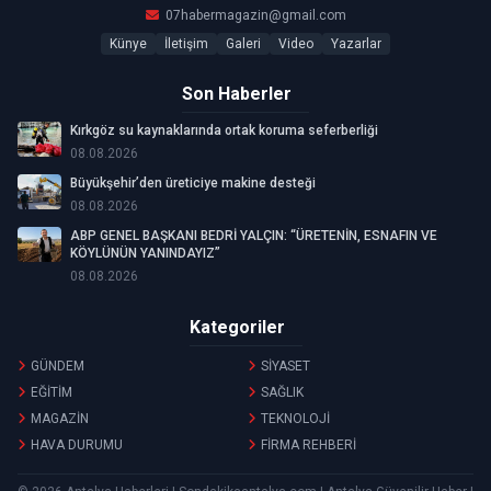
07habermagazin@gmail.com
Künye
İletişim
Galeri
Video
Yazarlar
Son Haberler
Kırkgöz su kaynaklarında ortak koruma seferberliği
08.08.2026
Büyükşehir’den üreticiye makine desteği
08.08.2026
ABP GENEL BAŞKANI BEDRİ YALÇIN: “ÜRETENİN, ESNAFIN VE
KÖYLÜNÜN YANINDAYIZ”
08.08.2026
Kategoriler
GÜNDEM
SİYASET
EĞİTİM
SAĞLIK
MAGAZİN
TEKNOLOJİ
HAVA DURUMU
FİRMA REHBERİ