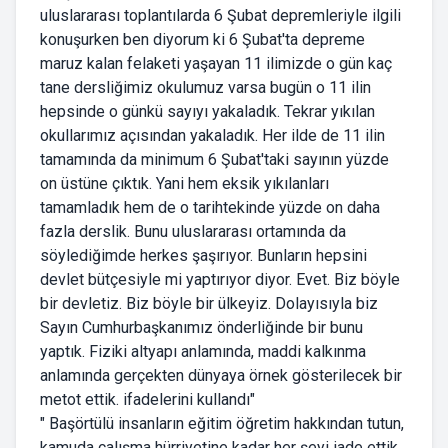
uluslararası toplantılarda 6 Şubat depremleriyle ilgili
konuşurken ben diyorum ki 6 Şubat'ta depreme
maruz kalan felaketi yaşayan 11 ilimizde o gün kaç
tane dersliğimiz okulumuz varsa bugün o 11 ilin
hepsinde o günkü sayıyı yakaladık. Tekrar yıkılan
okullarımız açısından yakaladık. Her ilde de 11 ilin
tamamında da minimum 6 Şubat'taki sayının yüzde
on üstüne çıktık. Yani hem eksik yıkılanları
tamamladık hem de o tarihtekinde yüzde on daha
fazla derslik. Bunu uluslararası ortamında da
söylediğimde herkes şaşırıyor. Bunların hepsini
devlet bütçesiyle mi yaptırıyor diyor. Evet. Biz böyle
bir devletiz. Biz böyle bir ülkeyiz. Dolayısıyla biz
Sayın Cumhurbaşkanımız önderliğinde bir bunu
yaptık. Fiziki altyapı anlamında, maddi kalkınma
anlamında gerçekten dünyaya örnek gösterilecek bir
metot ettik. ifadelerini kullandı"
" Başörtülü insanların eğitim öğretim hakkından tutun,
kamuda çalışma hürriyetine kadar her şeyi iade ettik