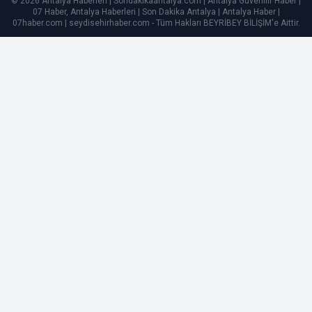
© 2026 Antalya Haberleri | Sondakikaantalya.com | Antalya Güvenilir Haber |
07 Haber, Antalya Haberleri | Son Dakika Antalya | Antalya Haber |
07haber.com | seydisehirhaber.com - Tüm Hakları
BEYRİBEY BİLİŞİM
'e Aittir.