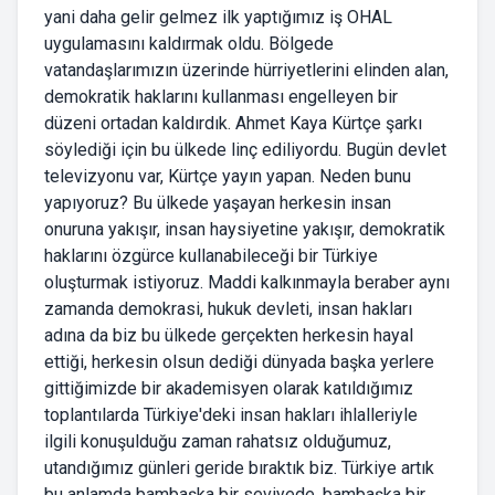
yani daha gelir gelmez ilk yaptığımız iş OHAL
uygulamasını kaldırmak oldu. Bölgede
vatandaşlarımızın üzerinde hürriyetlerini elinden alan,
demokratik haklarını kullanması engelleyen bir
düzeni ortadan kaldırdık. Ahmet Kaya Kürtçe şarkı
söylediği için bu ülkede linç ediliyordu. Bugün devlet
televizyonu var, Kürtçe yayın yapan. Neden bunu
yapıyoruz? Bu ülkede yaşayan herkesin insan
onuruna yakışır, insan haysiyetine yakışır, demokratik
haklarını özgürce kullanabileceği bir Türkiye
oluşturmak istiyoruz. Maddi kalkınmayla beraber aynı
zamanda demokrasi, hukuk devleti, insan hakları
adına da biz bu ülkede gerçekten herkesin hayal
ettiği, herkesin olsun dediği dünyada başka yerlere
gittiğimizde bir akademisyen olarak katıldığımız
toplantılarda Türkiye'deki insan hakları ihlalleriyle
ilgili konuşulduğu zaman rahatsız olduğumuz,
utandığımız günleri geride bıraktık biz. Türkiye artık
bu anlamda bambaşka bir seviyede, bambaşka bir