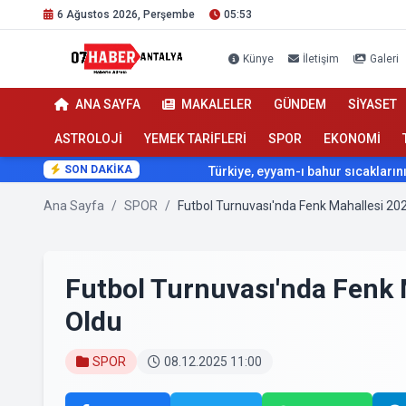
6 Ağustos 2026, Perşembe
05:53
Künye
İletişim
Galeri
ANA SAYFA
MAKALELER
GÜNDEM
SİYASET
ASTROLOJİ
YEMEK TARİFLERİ
SPOR
EKONOMİ
SON DAKİKA
Türkiye, eyyam-ı bahur sıcaklarının etkisi altına giriyor
Ana Sayfa
/
SPOR
/
Futbol Turnuvası'nda Fenk Mahallesi 2
Futbol Turnuvası'nda Fenk
Oldu
SPOR
08.12.2025 11:00