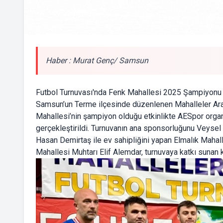
Haber : Murat Genç/ Samsun
Futbol Turnuvası'nda Fenk Mahallesi 2025 Şampiyonu
Samsun’un Terme ilçesinde düzenlenen Mahalleler Aras
Mahallesi’nin şampiyon olduğu etkinlikte AESpor organi
gerçekleştirildi. Turnuvanın ana sponsorluğunu Veysel
Hasan Demirtaş ile ev sahipliğini yapan Elmalık Maha
Mahallesi Muhtarı Elif Alemdar, turnuvaya katkı sunan k