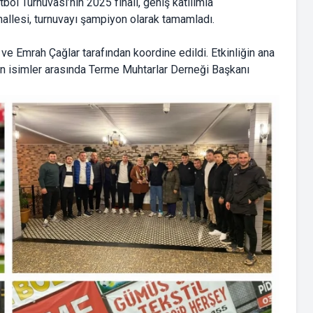
ol Turnuvası’nın 2025 finali, geniş katılımla
hallesi, turnuvayı şampiyon olarak tamamladı.
e Emrah Çağlar tarafından koordine edildi. Etkinliğin ana
n isimler arasında Terme Muhtarlar Derneği Başkanı