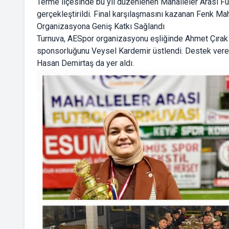
Terme ilçesinde bu yıl düzenlenen Mahalleler Arası Futb
gerçekleştirildi. Final karşılaşmasını kazanan Fenk Ma
Organizasyona Geniş Katkı Sağlandı
Turnuva, AESpor organizasyonu eşliğinde Ahmet Çırak v
sponsorluğunu Veysel Kardemir üstlendi. Destek vere
Hasan Demirtaş da yer aldı.