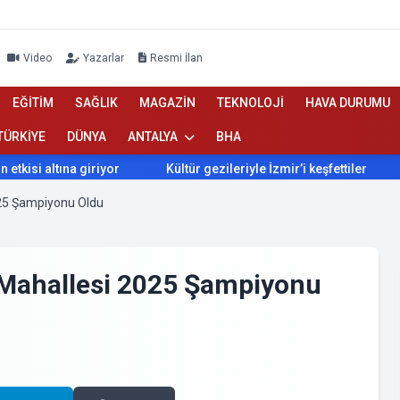
Video
Yazarlar
Resmi İlan
EĞİTİM
SAĞLIK
MAGAZİN
TEKNOLOJİ
HAVA DURUMU
TÜRKİYE
DÜNYA
ANTALYA
BHA
Kültür gezileriyle İzmir’i keşfettiler
İzmir’de Bokaşi ko
025 Şampiyonu Oldu
 Mahallesi 2025 Şampiyonu