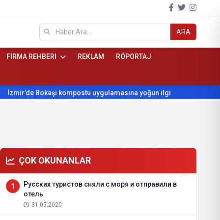
ARA
FİRMA REHBERİ
REKLAM
RÖPORTAJ
mpostu uygulamasına yoğun ilgi
Beydağ’ın yıllardır beklediği 
ÇOK OKUNANLAR
Русских туристов сняли с моря и отправили в
1
отель
31.05.2020