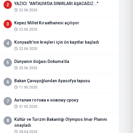
YAZICI: "ANTALYA'DA SINIRLARI AŞACAĞIZ..."
2
22.06.2020
Kepez Millet Kıraathanesi açılıyor
3
22.06.2020
Konyaaltı’nın kreşleri için ön kayıtlar başladı
4
22.06.2020
Dünyanın doğası Dokuma’da
5
25.06.2020
Bakan Çavuşoğlundan Ayasofya tapusu
6
11.06.2020
Анталия готова к новому сроку
7
31.05.2020
Kültür ve Turizm Bakanlığı Olympos İmar Planını
8
onayladı
28.04.2020