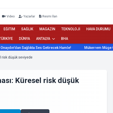
Video
Yazarlar
Resmi İlan
EĞİTİM
SAĞLIK
MAGAZİN
TEKNOLOJİ
HAVA DURUMU
TÜRKİYE
DÜNYA
ANTALYA
BHA
an Sağlıkta Ses Getirecek Hamle!
Mükerrem Müge Onaydın'd
l risk düşük seviyede
ası: Küresel risk düşük