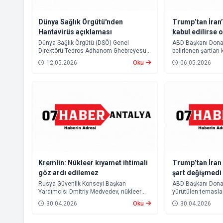
Dünya Sağlık Örgütü'nden
Trump’tan İran’
Hantavirüs açıklaması
kabul edilirse
erecek
Dünya Sağlık Örgütü (DSÖ) Genel
ABD Başkanı Donal
Direktörü Tedros Adhanom Ghebreyesus,
belirlenen şartları
hantavirüs vakalarına ilişkin yaptığı
“Destansı Öfke” 
12.05.2026
Oku
06.05.2026
açıklamada, mevcut tablonun küresel
ereceğini ve Hürm
çapta büyük bir salgının başlangıcına
açılacağını açıklad
işaret etmediğini belirtti. Ghebreyesus,
buna rağmen virüsün uzun kuluçka
süresi nedeniyle önümüzdeki haftalarda
yeni vakaların görülebileceği uyarısında
bulundu.
Kremlin: Nükleer kıyamet ihtimali
Trump’tan İran
göz ardı edilemez
şart değişmedi
Rusya Güvenlik Konseyi Başkan
ABD Başkanı Donal
Yardımcısı Dmitriy Medvedev, nükleer
yürütülen temasla
kıyamet yaşanma ihtimalinin
sürdürüldüğünü aç
30.04.2026
Oku
30.04.2026
bulunduğunu belirterek, “Buna hazırlıklı
olunmalı” ifadelerini kullandı.