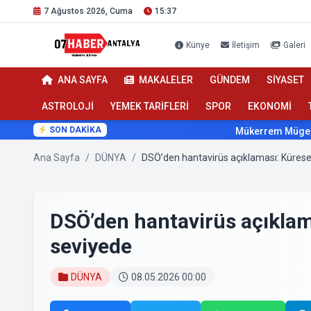
7 Ağustos 2026, Cuma
15:37
Künye
İletişim
Galeri
ANA SAYFA
MAKALELER
GÜNDEM
SİYASET
ASTROLOJİ
YEMEK TARİFLERİ
SPOR
EKONOMİ
SON DAKİKA
Mükerrem Müge Onaydın'd
Ana Sayfa
/
DÜNYA
/
DSÖ’den hantavirüs açıklaması: Kürese
DSÖ’den hantavirüs açıklam
seviyede
DÜNYA
08.05.2026 00:00