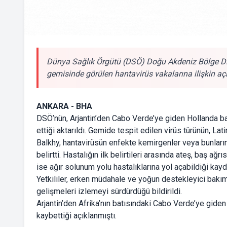
Dünya Sağlık Örgütü (DSÖ) Doğu Akdeniz Bölge Dir
gemisinde görülen hantavirüs vakalarına ilişkin a
ANKARA - BHA
DSÖ’nün, Arjantin’den Cabo Verde’ye giden Hollanda ba
ettiği aktarıldı. Gemide tespit edilen virüs türünün, La
Balkhy, hantavirüsün enfekte kemirgenler veya bunların
belirtti. Hastalığın ilk belirtileri arasında ateş, baş ağr
ise ağır solunum yolu hastalıklarına yol açabildiği kayd
Yetkililer, erken müdahale ve yoğun destekleyici bakım
gelişmeleri izlemeyi sürdürdüğü bildirildi.
Arjantin’den Afrika’nın batısındaki Cabo Verde’ye giden
kaybettiği açıklanmıştı.