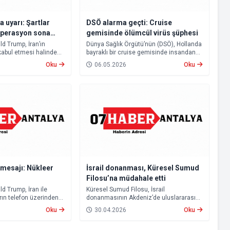
a uyarı: Şartlar
DSÖ alarma geçti: Cruise
 operasyon sona
gemisinde ölümcül virüs şüphesi
d Trump, İran’ın
Dünya Sağlık Örgütü’nün (DSÖ), Hollanda
 kabul etmesi halinde
bayraklı bir cruise gemisinde insandan
operasyonunun sona
insana hantavirüs bulaşımı yaşandığını
Oku
06.05.2026
Oku
üz Boğazı’nın yeniden
açıklaması uluslararası endişeye yol
ı.
açtı.
 mesajı: Nükleer
İsrail donanması, Küresel Sumud
Filosu’na müdahale etti
d Trump, İran ile
Küresel Sumud Filosu, İsrail
rın telefon üzerinden
donanmasının Akdeniz’de uluslararası
ıkladı.
sularda seyreden yardım teknelerine
Oku
30.04.2026
Oku
müdahale ettiğini açıkladı.