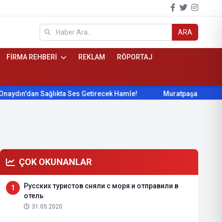
ARA
FİRMA REHBERİ
REKLAM
RÖPORTAJ
an Sağlıkta Ses Getirecek Hamle!
Muratpaşa çocukların geliş
ÇOK OKUNANLAR
Русских туристов сняли с моря и отправили в
1
отель
31.05.2020