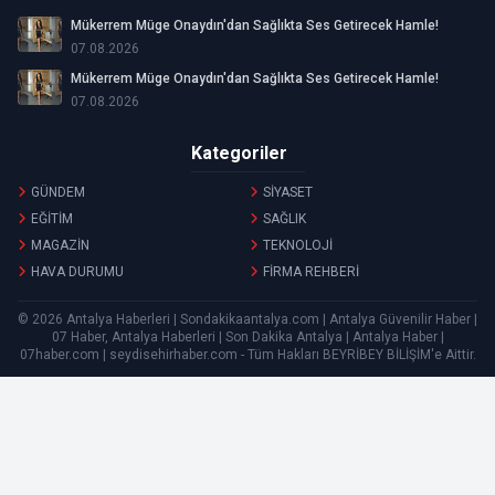
Mükerrem Müge Onaydın'dan Sağlıkta Ses Getirecek Hamle!
07.08.2026
Mükerrem Müge Onaydın'dan Sağlıkta Ses Getirecek Hamle!
07.08.2026
Kategoriler
GÜNDEM
SİYASET
EĞİTİM
SAĞLIK
MAGAZİN
TEKNOLOJİ
HAVA DURUMU
FİRMA REHBERİ
© 2026 Antalya Haberleri | Sondakikaantalya.com | Antalya Güvenilir Haber |
07 Haber, Antalya Haberleri | Son Dakika Antalya | Antalya Haber |
07haber.com | seydisehirhaber.com - Tüm Hakları
BEYRİBEY BİLİŞİM
'e Aittir.