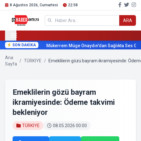
8 Ağustos 2026, Cumartesi
22:58
ARA
SON DAKİKA
Mükerrem Müge Onaydın'dan Sağlıkta Ses Getir
Ana
/
TÜRKİYE
/
Emeklilerin gözü bayram ikramiyesinde: Ödeme
Sayfa
Emeklilerin gözü bayram
ikramiyesinde: Ödeme takvimi
bekleniyor
TÜRKİYE
08.05.2026 00:00