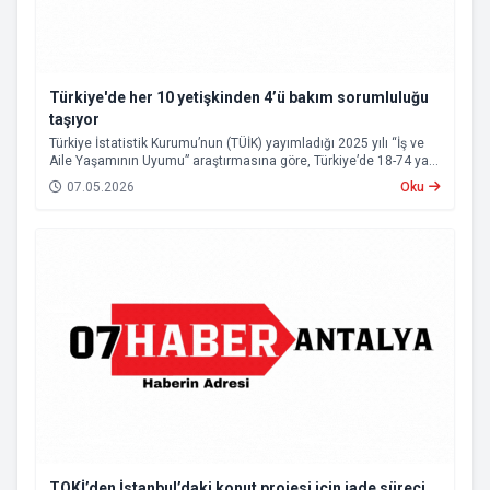
Türkiye'de her 10 yetişkinden 4’ü bakım sorumluluğu
taşıyor
Türkiye İstatistik Kurumu’nun (TÜİK) yayımladığı 2025 yılı “İş ve
Aile Yaşamının Uyumu” araştırmasına göre, Türkiye’de 18-74 yaş
grubundaki nüfusun yüzde 43,1’i bakım sorumluluğu üstleniyor.
07.05.2026
Oku
TOKİ’den İstanbul’daki konut projesi için iade süreci