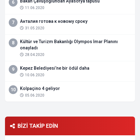
Bakan Çavuşoğlundan Ayasofya tapusu
6
11.06.2020
Анталия готова к новому сроку
7
31.05.2020
Kültür ve Turizm Bakanlığı Olympos İmar Planını
8
onayladı
28.04.2020
Kepez Belediyesi’ne bir ödül daha
9
10.06.2020
Kolpaçino 4 geliyor
10
05.06.2020
BİZİ TAKİP EDİN