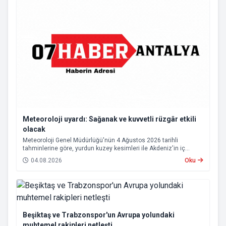
Meteoroloji uyardı: Sağanak ve kuvvetli rüzgâr etkili
olacak
Meteoroloji Genel Müdürlüğü'nün 4 Ağustos 2026 tarihli
tahminlerine göre, yurdun kuzey kesimleri ile Akdeniz'in iç
bölgelerinde yer yer sağanak ve gök gürültülü sağanak yağış
04.08.2026
Oku
bekleniyor.
Beşiktaş ve Trabzonspor'un Avrupa yolundaki
muhtemel rakipleri netleşti