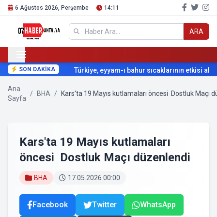
6 Ağustos 2026, Perşembe
14:11
ARA
SON DAKİKA
Türkiye, eyyam-ı bahur sıcaklarının etkisi altına
Ana
/
BHA
/
Kars'ta 19 Mayıs kutlamaları öncesi Dostluk Maçı 
Sayfa
Kars'ta 19 Mayıs kutlamaları
öncesi Dostluk Maçı düzenlendi
BHA
17.05.2026 00:00
Facebook
Twitter
WhatsApp