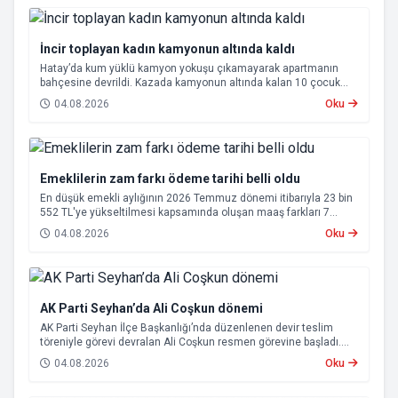
İncir toplayan kadın kamyonun altında kaldı
Hatay’da kum yüklü kamyon yokuşu çıkamayarak apartmanın
bahçesine devrildi. Kazada kamyonun altında kalan 10 çocuk
annesi 65 yaşındaki kadın hayatını kaybetti.
04.08.2026
Oku
Emeklilerin zam farkı ödeme tarihi belli oldu
En düşük emekli aylığının 2026 Temmuz dönemi itibarıyla 23 bin
552 TL'ye yükseltilmesi kapsamında oluşan maaş farkları 7
Ağustos 2026 tarihinde hesaplara yatırılacak.
04.08.2026
Oku
AK Parti Seyhan’da Ali Coşkun dönemi
AK Parti Seyhan İlçe Başkanlığı’nda düzenlenen devir teslim
töreniyle görevi devralan Ali Coşkun resmen görevine başladı.
Hizmet vurgusu yapan Coşkun, “AK Partili olmak, bu ülkenin her
04.08.2026
Oku
metrekaresine sevdalı olmaktır” dedi.