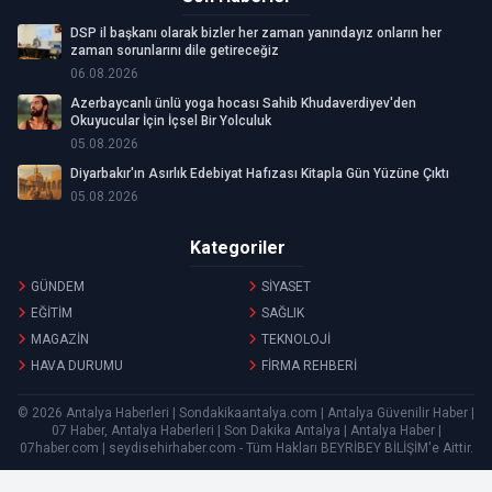
DSP il başkanı olarak bizler her zaman yanındayız onların her
zaman sorunlarını dile getireceğiz
06.08.2026
Azerbaycanlı ünlü yoga hocası Sahib Khudaverdiyev'den
Okuyucular İçin İçsel Bir Yolculuk
05.08.2026
Diyarbakır'ın Asırlık Edebiyat Hafızası Kitapla Gün Yüzüne Çıktı
05.08.2026
Kategoriler
GÜNDEM
SİYASET
EĞİTİM
SAĞLIK
MAGAZİN
TEKNOLOJİ
HAVA DURUMU
FİRMA REHBERİ
© 2026 Antalya Haberleri | Sondakikaantalya.com | Antalya Güvenilir Haber |
07 Haber, Antalya Haberleri | Son Dakika Antalya | Antalya Haber |
07haber.com | seydisehirhaber.com - Tüm Hakları
BEYRİBEY BİLİŞİM
'e Aittir.