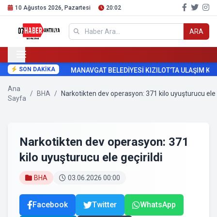
10 Ağustos 2026, Pazartesi
20:02
ARA
SON DAKİKA
MANAVGAT BELEDİYESİ KIZILOT’TA ULAŞIM KO
Ana
/
BHA
/
Narkotikten dev operasyon: 371 kilo uyuşturucu ele g
Sayfa
Narkotikten dev operasyon: 371
kilo uyuşturucu ele geçirildi
BHA
03.06.2026 00:00
Facebook
Twitter
WhatsApp