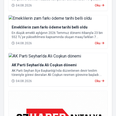
annesi 65 yaşındaki kadın hayatını kaybetti.
04.08.2026
Oku
Emeklilerin zam farkı ödeme tarihi belli oldu
En düşük emekli aylığının 2026 Temmuz dönemi itibarıyla 23 bin
552 TL'ye yükseltilmesi kapsamında oluşan maaş farkları 7
Ağustos 2026 tarihinde hesaplara yatırılacak.
04.08.2026
Oku
AK Parti Seyhan’da Ali Coşkun dönemi
AK Parti Seyhan İlçe Başkanlığı’nda düzenlenen devir teslim
töreniyle görevi devralan Ali Coşkun resmen görevine başladı.
Hizmet vurgusu yapan Coşkun, “AK Partili olmak, bu ülkenin her
04.08.2026
Oku
metrekaresine sevdalı olmaktır” dedi.