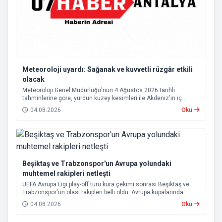
Meteoroloji uyardı: Sağanak ve kuvvetli rüzgâr etkili
olacak
Meteoroloji Genel Müdürlüğü'nün 4 Ağustos 2026 tarihli
tahminlerine göre, yurdun kuzey kesimleri ile Akdeniz'in iç
bölgelerinde yer yer sağanak ve gök gürültülü sağanak yağış
04.08.2026
Oku
bekleniyor.
Beşiktaş ve Trabzonspor'un Avrupa yolundaki
muhtemel rakipleri netleşti
UEFA Avrupa Ligi play-off turu kura çekimi sonrası Beşiktaş ve
Trabzonspor'un olası rakipleri belli oldu. Avrupa kupalarında
yoluna devam eden Beşiktaş ve Trabzonspor, grup aşamasına
04.08.2026
Oku
kalabilmek için kritik eşleşmelerle karşı karşıya gelecek.