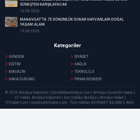
GÜNEŞTEN KARŞILAYACAK
10.08.2026
MANAVGAT’TA 75 DÖNÜMLÜK SOKAK HAYVANLARI DOĞAL
YAŞAM ALANI
10.08.2026
Kategoriler
GÜNDEM
SİYASET
EĞİTİM
SAĞLIK
MAGAZİN
TEKNOLOJİ
HAVA DURUMU
FİRMA REHBERİ
© 2026 Antalya Haberleri | Sondakikaantalya.com | Antalya Güvenilir Haber |
07 Haber, Antalya Haberleri | Son Dakika Antalya | Antalya Haber |
07haber.com | seydisehirhaber.com - Tüm Hakları
BEYRİBEY BİLİŞİM
'e Aittir.