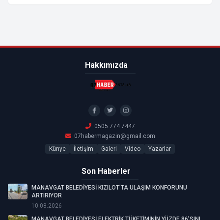
Hakkımızda
0505 774 7447
07habermagazin@gmail.com
Künye
İletişim
Galeri
Video
Yazarlar
Son Haberler
MANAVGAT BELEDİYESİ KIZILOT’TA ULAŞIM KONFORUNU
ARTIRIYOR
10.08.2026
MANAVGAT BELEDİYESİ ELEKTRİK TÜKETİMİNİN YÜZDE 86’SINI