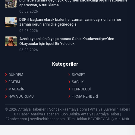
Didim’de suçlara geçit yok: Göçmen kaçakçılığı organizatörlerine
operasyon, 6 tutuklama
06.08.2026
DSP il başkanı olarak bizler her zaman yanındayız onların her
zaman sorunlarını dile getireceğiz
06.08.2026
Azerbaycanlı ünlü yoga hocası Sahib Khudaverdiyev'den
Okuyucular İçin İçsel Bir Yolculuk
05.08.2026
Kategoriler
GÜNDEM
SİYASET
EĞİTİM
SAĞLIK
MAGAZİN
TEKNOLOJİ
HAVA DURUMU
FİRMA REHBERİ
© 2026 Antalya Haberleri | Sondakikaantalya.com | Antalya Güvenilir Haber |
07 Haber, Antalya Haberleri | Son Dakika Antalya | Antalya Haber |
07haber.com | seydisehirhaber.com - Tüm Hakları
BEYRİBEY BİLİŞİM
'e Aittir.