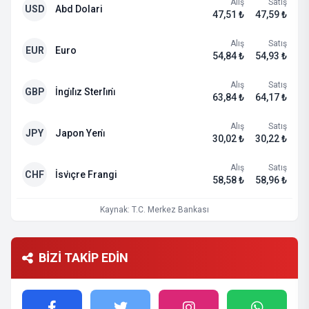
Alış
Satış
USD
Abd Dolari
47,51 ₺
47,59 ₺
Alış
Satış
EUR
Euro
54,84 ₺
54,93 ₺
Alış
Satış
GBP
İngi̇li̇z Sterli̇ni̇
63,84 ₺
64,17 ₺
Alış
Satış
JPY
Japon Yeni̇
30,02 ₺
30,22 ₺
Alış
Satış
CHF
İsvi̇çre Frangi
58,58 ₺
58,96 ₺
Kaynak: T.C. Merkez Bankası
BİZİ TAKİP EDİN