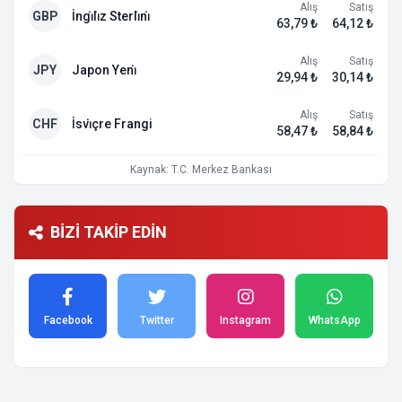
Alış
Satış
GBP
İngi̇li̇z Sterli̇ni̇
63,79 ₺
64,12 ₺
Alış
Satış
JPY
Japon Yeni̇
29,94 ₺
30,14 ₺
Alış
Satış
CHF
İsvi̇çre Frangi
58,47 ₺
58,84 ₺
Kaynak: T.C. Merkez Bankası
BİZİ TAKİP EDİN
Facebook
Twitter
Instagram
WhatsApp