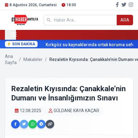
8 Ağustos 2026, Cumartesi
18:00
ARA
SON DAKİKA
Kırkgöz su kaynaklarında ortak koruma seferber
Ana
/
Makaleler
/
Rezaletin Kıyısında: Çanakkale’nin Dumanı ve
Sayfa
Rezaletin Kıyısında: Çanakkale’nin
Dumanı ve İnsanlığımızın Sınavı
12.08.2025
GÜLDANE KAYA KAÇAR