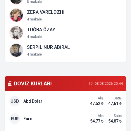
8 makale
ZERA VARELDZHİ
4 makale
TUĞBA ÖZAY
4 makale
SERPİL NUR ABİRAL
4 makale
DÖVİZ KURLARI
08.08.2026 20:44
Alış
Satış
USD
Abd Dolari
47,52 ₺
47,61 ₺
Alış
Satış
EUR
Euro
54,77 ₺
54,87 ₺