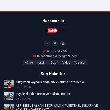
Hakkımızda
0505 774 7447
07habermagazin@gmail.com
Künye
İletişim
Galeri
Video
Yazarlar
Son Haberler
Kırkgöz su kaynaklarında ortak koruma seferberliği
08.08.2026
Büyükşehir’den üreticiye makine desteği
08.08.2026
ABP GENEL BAŞKANI BEDRİ YALÇIN: “ÜRETENİN, ESNAFIN VE
KÖYLÜNÜN YANINDAYIZ”