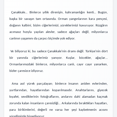
Çanakkale... Binlerce yıl
lık
direnişin, kahramanlığın kenti… Bugün,
başka bir savaşın tam ortasında. Orman yangınlarının kara pençesi,
doğanın kalbini, bizim ciğerlerimizi, yüreklerimizi kavuruyor. Rüzgârın
acımasız hızıyla yayılan alevler, sadece ağaçları değil, milyonlarca
canlının yaşamını da çarpıcı biçimde yok ediyor.
Ve biliyoruz ki, bu sadece Çanakkale’nin dramı değil. Türkiye’nin dört
bir yanında ciğerlerimiz yanıyor. Kuşlar, böcekler, ağaçlar…
Ormanlarımızdaki binlerce, milyonlarca canlı, cayır cayır yanarken,
bizler çaresizce izliyoruz.
Ama asıl yürek parçalayan; binlerce insanın aniden evlerinden,
yurtlarından, hayatlarından koparılmasıdır. Anahtarlarını,
giyecek
kıyafet,
sevdiklerinin fotoğraflarını, anılarını dahi alamadan kaçmak
zorunda kalan insanların çaresizliği… Arkalarında bıraktıkları hayatları,
para birikimlerini, değerli ne varsa her şeyi kaybetmenin acısını
yüreğimizde hissediyoruz.