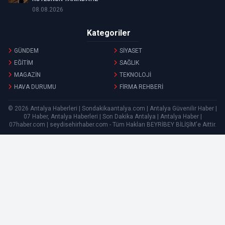
08.08.2026
Kategoriler
GÜNDEM
SİYASET
EĞİTİM
SAĞLIK
MAGAZİN
TEKNOLOJİ
HAVA DURUMU
FİRMA REHBERİ
© 2026 Antalya Haberleri | Sondakikaantalya.com | Antalya Güvenilir Haber |
07 Haber, Antalya Haberleri | Son Dakika Antalya | Antalya Haber |
07haber.com | seydisehirhaber.com - Tüm Hakları
BEYRİBEY BİLİŞİM
'e Aittir.