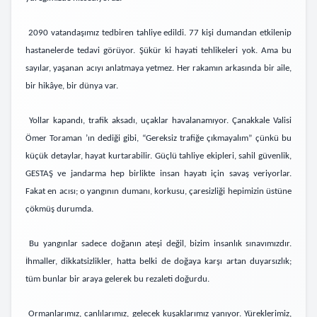
2090 vatandaşımız tedbiren tahliye edildi. 77 kişi dumandan etkilenip
hastanelerde tedavi görüyor. Şükür ki hayati tehlikeleri yok. Ama bu
sayılar, yaşanan acıyı anlatmaya yetmez. Her rakamın arkasında bir aile,
bir hikâye, bir dünya var.
Yollar kapandı, trafik aksadı, uçaklar havalanamıyor. Ç
anakkale Valisi
Ö
mer Toraman
’ın dediği gibi, “Gereksiz trafiğe çıkmayalım” çünkü bu
küçük detaylar, hayat kurtarabilir. Güçlü tahliye ekipleri, sahil güvenlik,
GESTAŞ ve jandarma hep birlikte insan hayatı için savaş veriyorlar.
Fakat en acısı; o yangının dumanı, korkusu, çaresizliği hepimizin üstüne
çökmüş durumda.
Bu yangınlar sadece doğanın ateşi değil, bizim insanlık sınavımızdır.
İhmaller, dikkatsizlikler, hatta belki de doğaya karşı artan duyarsızlık;
tüm bunlar bir araya gelerek bu rezaleti doğurdu.
Ormanlarımız, canlılarımız, gelecek kuşaklarımız yanıyor. Yüreklerimiz,