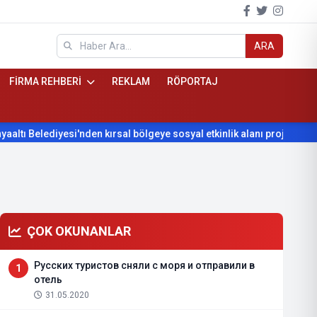
ARA
FİRMA REHBERİ
REKLAM
RÖPORTAJ
sal bölgeye sosyal etkinlik alanı projesi
Konyaaltı Belediyesi
ÇOK OKUNANLAR
Русских туристов сняли с моря и отправили в
1
отель
31.05.2020