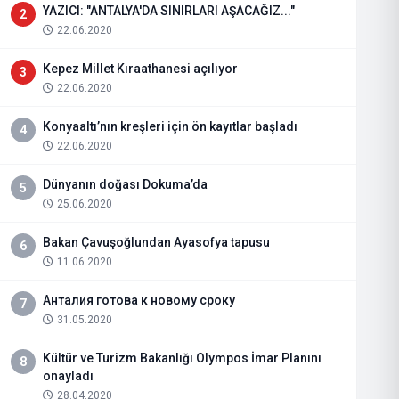
YAZICI: "ANTALYA'DA SINIRLARI AŞACAĞIZ..."
2
22.06.2020
Kepez Millet Kıraathanesi açılıyor
3
22.06.2020
Konyaaltı’nın kreşleri için ön kayıtlar başladı
4
22.06.2020
Dünyanın doğası Dokuma’da
5
25.06.2020
Bakan Çavuşoğlundan Ayasofya tapusu
6
11.06.2020
Анталия готова к новому сроку
7
31.05.2020
Kültür ve Turizm Bakanlığı Olympos İmar Planını
8
onayladı
28.04.2020