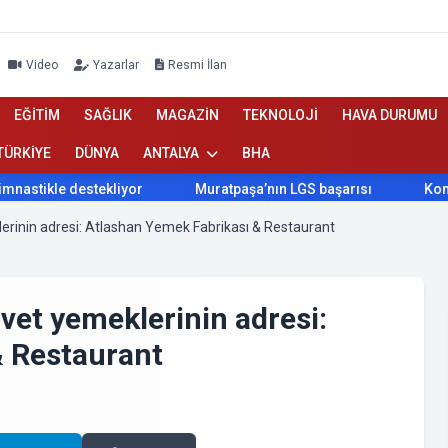
Video
Yazarlar
Resmi İlan
EĞİTİM
SAĞLIK
MAGAZİN
TEKNOLOJİ
HAVA DURUMU
TÜRKİYE
DÜNYA
ANTALYA
BHA
Muratpaşa’nın LGS başarısı
Konyaaltı Belediyesi'nden kır
erinin adresi: Atlashan Yemek Fabrikası & Restaurant
vet yemeklerinin adresi:
& Restaurant