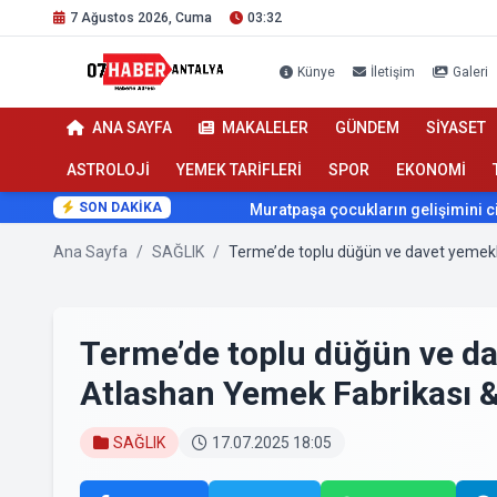
7 Ağustos 2026, Cuma
03:32
Künye
İletişim
Galeri
ANA SAYFA
MAKALELER
GÜNDEM
SİYASET
ASTROLOJİ
YEMEK TARİFLERİ
SPOR
EKONOMİ
SON DAKİKA
Muratpaşa çocukların gelişimini cimnastikle destekliyor
Ana Sayfa
/
SAĞLIK
/
Terme’de toplu düğün ve davet yemekl
Terme’de toplu düğün ve da
Atlashan Yemek Fabrikası 
SAĞLIK
17.07.2025 18:05