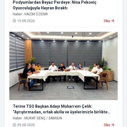
Podyumlardan Beyaz Perdeye: Nina Pekoviç
Oyunculuğuyla Hayran Bıraktı
Haber : HAZIM ÖZENİR
10.08.2026
Oku
Terme TSO Başkan Adayı Muharrem Çelik:
“Ayrıştırmadan, ortak akılla ve üyelerimizle birlikte
yöneteceğiz”
Haber : MURAT GENÇ / SAMSUN
09.08.2026
Oku