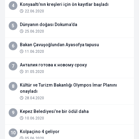
Konyaaltı’nın kreşleri için ön kayıtlar başladı
4
22.06.2020
Dünyanın doğası Dokuma’da
5
25.06.2020
Bakan Çavuşoğlundan Ayasofya tapusu
6
11.06.2020
Анталия готова к новому сроку
7
31.05.2020
Kültür ve Turizm Bakanlığı Olympos İmar Planını
8
onayladı
28.04.2020
Kepez Belediyesi’ne bir ödül daha
9
10.06.2020
Kolpaçino 4 geliyor
10
05.06.2020