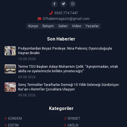
0505 774 7447
07habermagazin@gmail.com
Künye
İletişim
Galeri
Video
Yazarlar
Son Haberler
Podyumlardan Beyaz Perdeye: Nina Pekoviç Oyunculuğuyla
Hayran Bıraktı
10.08.2026
Terme TSO Başkan Adayı Muharrem Çelik: “Ayrıştırmadan, ortak
akılla ve üyelerimizle birlikte yöneteceğiz”
09.08.2026
Genç Termeliler Taraftarlar Derneği 15 Yıllık Geleneği Sürdürüyor:
Kur’an-ı Kerim’ler Çocuklara Ulaşıyor
09.08.2026
Kategoriler
GÜNDEM
SİYASET
EĞİTİM
SAĞLIK