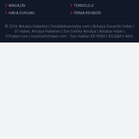
MAGAZİN
TEKNOLOJİ
HAVA DURUMU
FİRMA REHBERİ
© 2026 Antalya Haberleri | Sondakikaantalya.com | Antalya Güvenilir Haber |
07 Haber, Antalya Haberleri | Son Dakika Antalya | Antalya Haber |
07haber.com | seydisehirhaber.com - Tüm Hakları
BEYRİBEY BİLİŞİM
'e Aittir.