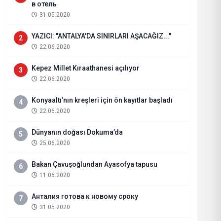
в отель
31.05.2020
YAZICI: "ANTALYA'DA SINIRLARI AŞACAĞIZ..."
2
22.06.2020
Kepez Millet Kıraathanesi açılıyor
3
22.06.2020
Konyaaltı’nın kreşleri için ön kayıtlar başladı
4
22.06.2020
Dünyanın doğası Dokuma’da
5
RENKLİ SİMALARDA GÜL GÜLTEK
25.06.2020
ÖZÇELİK OLDU
Bakan Çavuşoğlundan Ayasofya tapusu
6
11.06.2020
22.06.2021
Haberi Oku
Анталия готова к новому сроку
7
31.05.2020