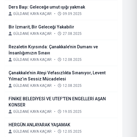
Ders Başı: Geleceğe umut ışığı yakmak
GÜLDANE KAYA KAÇAR
•
09.09.2025
Bir İzmarit, Bir Geleceği Yakabilir
GÜLDANE KAYA KAÇAR
•
27.08.2025
Rezaletin Kıyısında: Çanakkale’nin Dumanı ve
İnsanlığımızın Sınavı
GÜLDANE KAYA KAÇAR
•
12.08.2025
Çanakkale’nin Ateşi Vefasızlıkta Sınanıyor, Levent
Yılmaz’ın Sessiz Mücadelesi
GÜLDANE KAYA KAÇAR
•
12.08.2025
FİNİKE BELEDİYESİ VE UTEF'TEN ENGELLERİ AŞAN
KONSER
GÜLDANE KAYA KAÇAR
•
19.05.2025
HERGÜN ANLAYARAK YAŞAMAK
GÜLDANE KAYA KAÇAR
•
12.05.2025