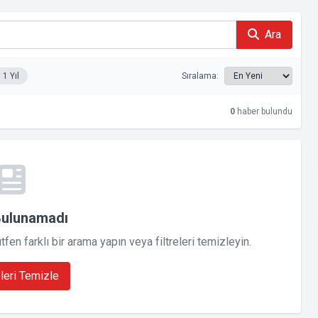
Ara
1 Yıl
Sıralama:
0
haber bulundu
Bulunamadı
en farklı bir arama yapın veya filtreleri temizleyin.
eleri Temizle