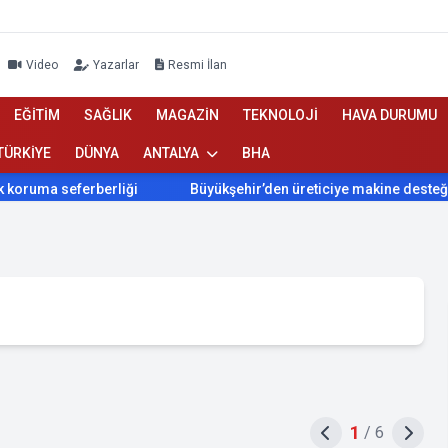
Video
Yazarlar
Resmi İlan
EĞİTİM
SAĞLIK
MAGAZİN
TEKNOLOJİ
HAVA DURUMU
TÜRKİYE
DÜNYA
ANTALYA
BHA
 seferberliği
Büyükşehir’den üreticiye makine desteği
1
/
6