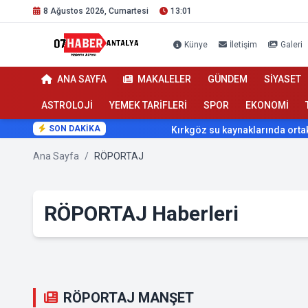
8 Ağustos 2026, Cumartesi
13:01
Künye
İletişim
Galeri
ANA SAYFA
MAKALELER
GÜNDEM
SİYASET
ASTROLOJİ
YEMEK TARİFLERİ
SPOR
EKONOMİ
SON DAKİKA
Kırkgöz su kaynaklarında ortak koruma
Ana Sayfa
/
RÖPORTAJ
RÖPORTAJ Haberleri
RÖPORTAJ MANŞET