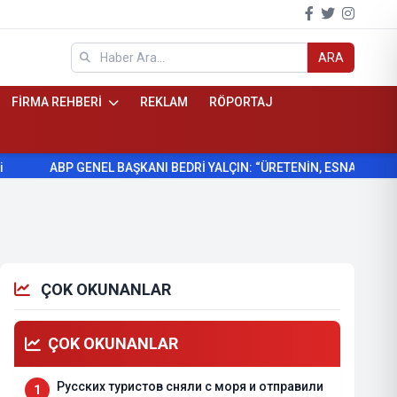
ARA
FİRMA REHBERİ
REKLAM
RÖPORTAJ
ABP GENEL BAŞKANI BEDRİ YALÇIN: “ÜRETENİN, ESNAFIN VE KÖYLÜ
ÇOK OKUNANLAR
ÇOK OKUNANLAR
Русских туристов сняли с моря и отправили
1