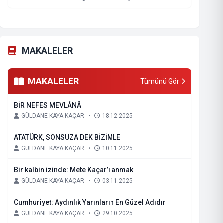
MAKALELER
MAKALELER
Tümünü Gör
BİR NEFES MEVLÂNÂ
GÜLDANE KAYA KAÇAR
•
18.12.2025
ATATÜRK, SONSUZA DEK BİZİMLE
GÜLDANE KAYA KAÇAR
•
10.11.2025
Bir kalbin izinde: Mete Kaçar’ı anmak
GÜLDANE KAYA KAÇAR
•
03.11.2025
Cumhuriyet: Aydınlık Yarınların En Güzel Adıdır
GÜLDANE KAYA KAÇAR
•
29.10.2025